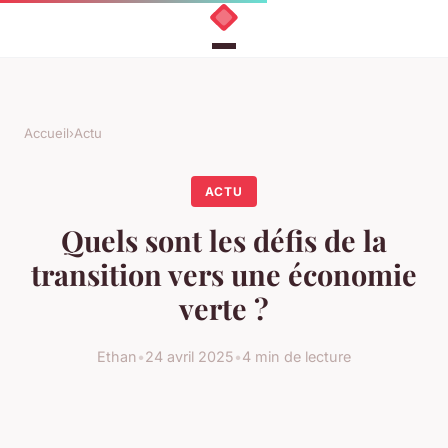
Accueil
›
Actu
ACTU
Quels sont les défis de la
transition vers une économie
verte ?
Ethan
•
24 avril 2025
•
4 min de lecture