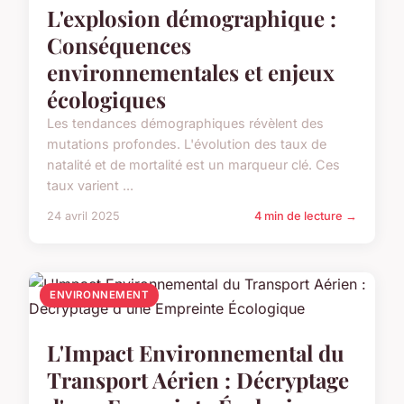
L'explosion démographique :
Conséquences
environnementales et enjeux
écologiques
Les tendances démographiques révèlent des
mutations profondes. L'évolution des taux de
natalité et de mortalité est un marqueur clé. Ces
taux varient ...
24 avril 2025
4 min de lecture →
ENVIRONNEMENT
L'Impact Environnemental du
Transport Aérien : Décryptage