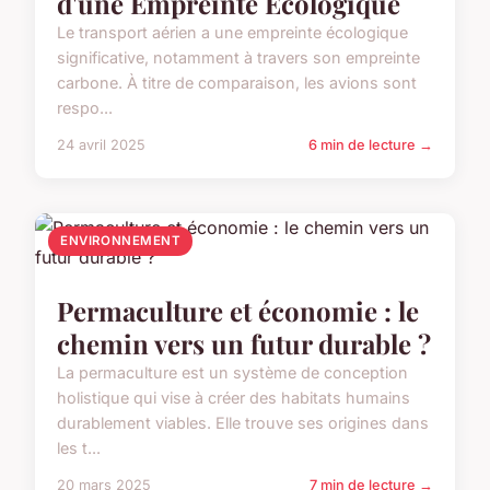
d'une Empreinte Écologique
Le transport aérien a une empreinte écologique
significative, notamment à travers son empreinte
carbone. À titre de comparaison, les avions sont
respo...
24 avril 2025
6 min de lecture →
ENVIRONNEMENT
Permaculture et économie : le
chemin vers un futur durable ?
La permaculture est un système de conception
holistique qui vise à créer des habitats humains
durablement viables. Elle trouve ses origines dans
les t...
20 mars 2025
7 min de lecture →