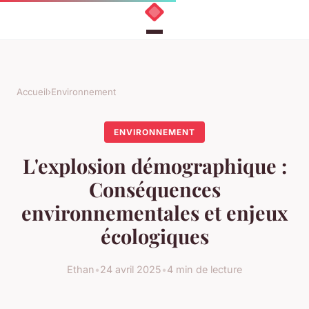
Accueil
›
Environnement
ENVIRONNEMENT
L'explosion démographique :
Conséquences
environnementales et enjeux
écologiques
Ethan
•
24 avril 2025
•
4 min de lecture