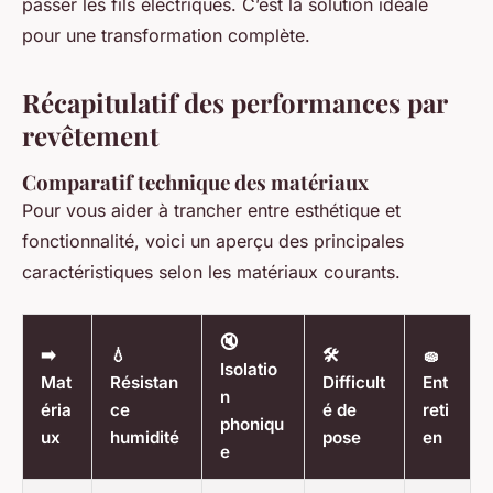
passer les fils électriques. C’est la solution idéale
pour une transformation complète.
Récapitulatif des performances par
revêtement
Comparatif technique des matériaux
Pour vous aider à trancher entre esthétique et
fonctionnalité, voici un aperçu des principales
caractéristiques selon les matériaux courants.
🔇
➡️
💧
🛠️
🧽
Isolatio
Mat
Résistan
Difficult
Ent
n
éria
ce
é de
reti
phoniqu
ux
humidité
pose
en
e