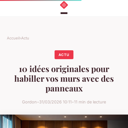
Accueil
›
Actu
ACTU
10 idées originales pour
habiller vos murs avec des
panneaux
Gordon
•
31/03/2026 10:11
•
11 min de lecture