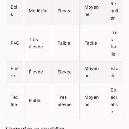
Ré
Boi
Moyen
Modérée
Élevée
guli
s
ne
er
Trè
Très
s
PVC
Faible
Facile
élevée
fac
ile
Pier
Moyen
Fac
Élevée
Élevée
re
ne
ile
Sp
Tex
Très
Moyen
éci
Faible
tile
élevée
ne
alis
é