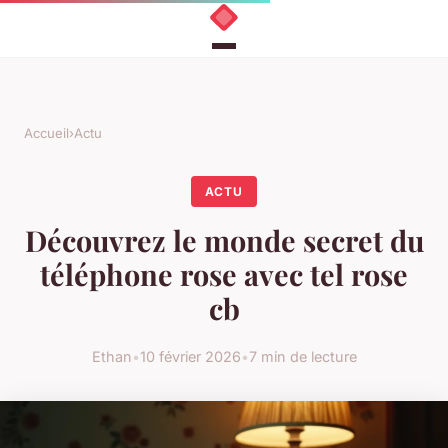
Accueil
›
Actu
ACTU
Découvrez le monde secret du
téléphone rose avec tel rose
cb
Ethan
•
10 février 2026
•
7 min de lecture