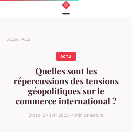
Accueil
›
Actu
ACTU
Quelles sont les
répercussions des tensions
géopolitiques sur le
commerce international ?
Ethan
•
24 avril 2025
•
4 min de lecture