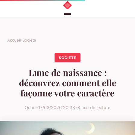
Accueil
›
Société
SOCIÉTÉ
Lune de naissance :
découvrez comment elle
façonne votre caractère
Orion
•
17/03/2026 20:33
•
8 min de lecture