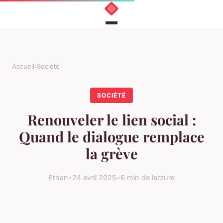
Accueil
›
Société
SOCIÉTÉ
Renouveler le lien social :
Quand le dialogue remplace
la grève
Ethan
•
24 avril 2025
•
6 min de lecture