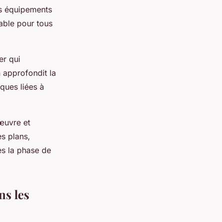
es équipements
sable pour tous
er qui
 approfondit la
iques liées à
œuvre et
es plans,
ès la phase de
ns les