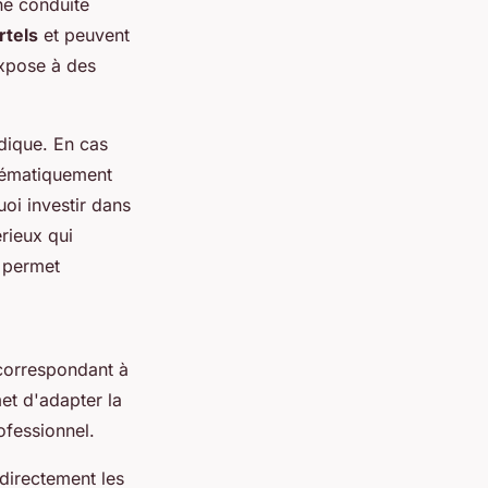
ne conduite
rtels
et peuvent
'expose à des
idique. En cas
stématiquement
oi investir dans
rieux qui
permet
 correspondant à
met d'adapter la
ofessionnel.
 directement les