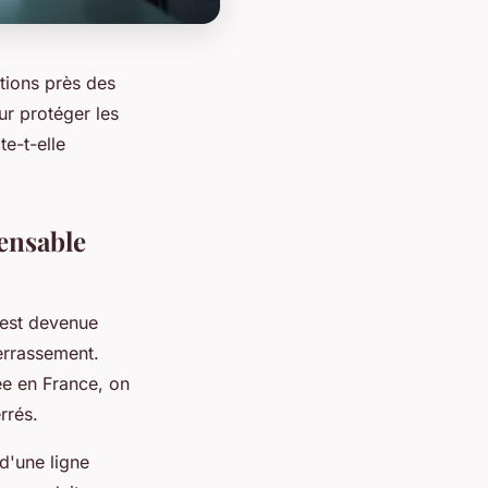
ntions près des
ur protéger les
e-t-elle
pensable
 est devenue
errassement.
ée en France, on
rrés.
d'une ligne