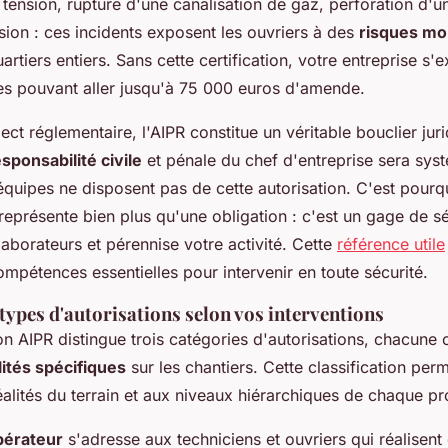
 tension, rupture d'une canalisation de gaz, perforation d'u
sion : ces incidents exposent les ouvriers à des
risques mo
artiers entiers. Sans cette certification, votre entreprise s
es pouvant aller jusqu'à 75 000 euros d'amende.
ect réglementaire, l'AIPR constitue un véritable bouclier jur
sponsabilité civile
et pénale du chef d'entreprise sera sy
quipes ne disposent pas de cette autorisation. C'est pourqu
représente bien plus qu'une obligation : c'est un gage de sé
aborateurs et pérennise votre activité. Cette
référence utile
ompétences essentielles pour intervenir en toute sécurité.
 types d'autorisations selon vos interventions
on AIPR distingue trois catégories d'autorisations, chacune
ités spécifiques
sur les chantiers. Cette classification per
alités du terrain et aux niveaux hiérarchiques de chaque pr
pérateur
s'adresse aux techniciens et ouvriers qui réalisent