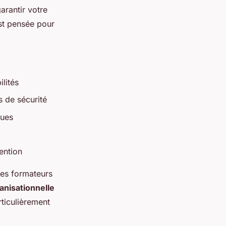
rantir votre
est pensée pour
ilités
 de sécurité
ques
vention
 Les formateurs
ganisationnelle
rticulièrement