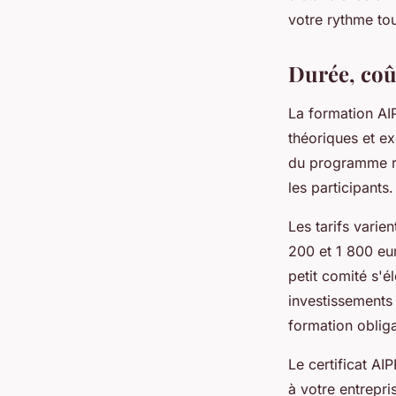
votre rythme to
Durée, coût
La formation AI
théoriques et e
du programme ré
les participants.
Les tarifs varie
200 et 1 800 eu
petit comité s'é
investissements
formation obliga
Le certificat AI
à votre entrepri