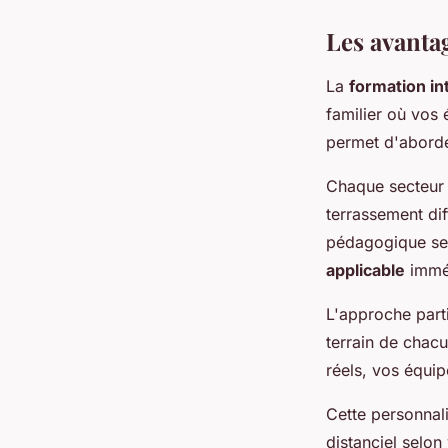
Les avanta
La
formation in
familier où vos 
permet d'aborder
Chaque secteur d
terrassement dif
pédagogique sel
applicable
immé
L'approche parti
terrain de chac
réels, vos équip
Cette personnali
distanciel selon