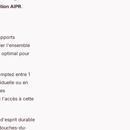
ation AIPR
.
 apports
der l'ensemble
 optimal pour
comptez entre 1
iduelle ou en
Ces
 l'accès à cette
é d'esprit durable
 Bouches-du-