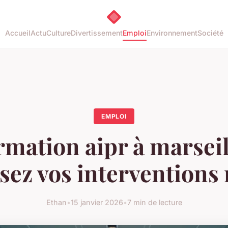
Accueil
Actu
Culture
Divertissement
Emploi
Environnement
Société
EMPLOI
mation aipr à marseil
sez vos interventions
Ethan
•
15 janvier 2026
•
7 min de lecture