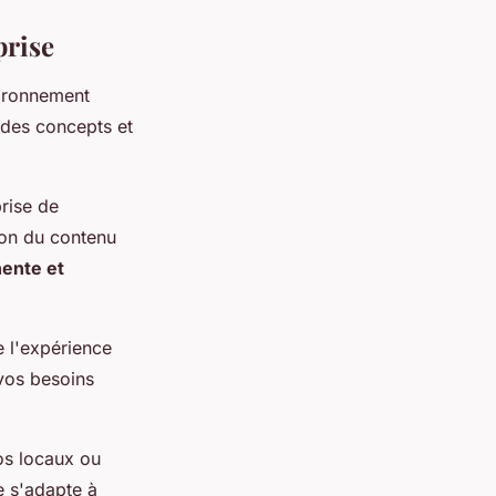
prise
vironnement
n des concepts et
prise de
ion du contenu
nente et
e l'expérience
vos besoins
os locaux ou
e s'adapte à