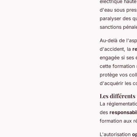
électrique haute
d'eau sous pres
paralyser des qu
sanctions pénal
Au-delà de l'asp
d'accident, la
re
engagée si ses é
cette formation 
protège vos coll
d'acquérir les c
Les différents
La réglementati
des
responsabil
formation aux ré
L'autorisation
o